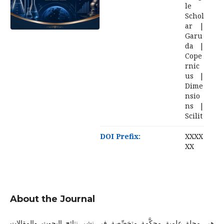
le
Schol
ar |
Garu
da |
Cope
rnic
us |
Dime
nsio
ns |
Scilit
DOI Prefix:
XXXX
XX
About the Journal
هي مجلة علمية محكَّمة متخصِّصة في نشر نتائج البحوث والمقالات