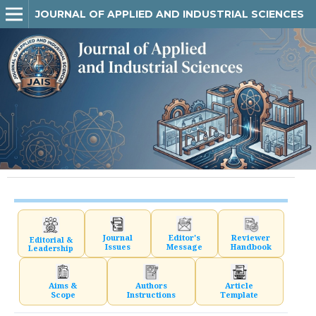
JOURNAL OF APPLIED AND INDUSTRIAL SCIENCES
Journal
Editor's
Reviewer
Editorial &
Issues
Message
Handbook
Leadership
Aims &
Authors
Article
Scope
Instructions
Template